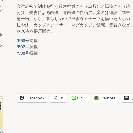
。
会津若松で制作を行う鈴木幹雄さん（成形）と孫枝さん（絵
定
付け）夫妻による白磁・青白磁の作品展。窯名は禅語「本来
無一物」から。暮らしの中で出会うモチーフを描いた大小の
皿や鉢、カップ＆ソーサー、マグカップ、飯碗、箸置きなど
約70点を展示販売。
市
*
596
号掲載
シ
*
597
号掲載
*
598
号掲載
Facebook
X
LINE
Evernote