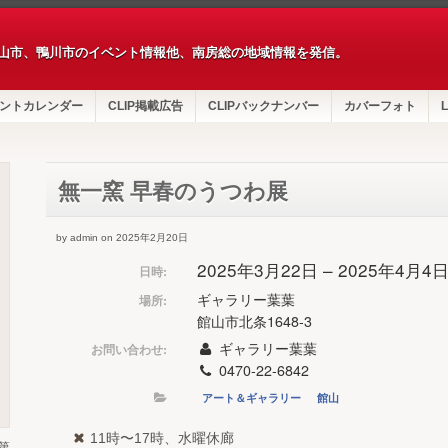
山市、鴨川市のイベント情報他、南房総の地域情報を発信。
ントカレンダー
CLIP掲載広告
CLIPバックナンバー
カバーフォト
L
無一窯 早春のうつわ展
by admin on 2025年2月20日
2025年3月22日 – 2025年4月4
日時:
ギャラリー葉葉
場所:
館山市北条1648-3
ギャラリー葉葉
お問い合わせ:
0470-22-6842
アート＆ギャラリー
館山
11時〜17時、水曜休廊
第