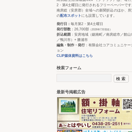
2・第4土曜日に発行されるフリーペーパーです
南房総（安房郡）全域への新聞折込のほか、所
の
配布スポット
にも設置しています。
発行日：
毎月第2・第4土曜日
発行部数
：26,700部
（2026年7月現在）
折込範囲
：安房地域（鋸南町／南房総市／館山
／鴨川市）+ 勝浦市
編集・制作・発行
：有限会社コアコミュニケー
ョン
CLIP媒体資料はこちら
検索フォーム
最新号掲載広告