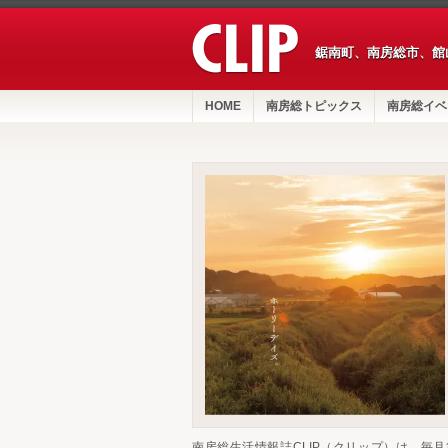
鋸南町、南房総市、館
HOME
南房総トピックス
南房総イベ
南房総生活情報誌CLIP（クリップ）は、毎月