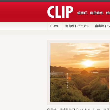
鋸南町、南房総市、館
HOME
南房総トピックス
南房総イベ
南房総生活情報誌CLIP（クリップ）は、毎月