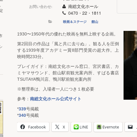
。
南総文化ホール
お問い合わせ:
定
0470・22・1811
映画＆ステージ
館山
1930〜1950年代の優れた映画を無料上映する企画。
市
第2回目の作品は「風と共に去りぬ」。観る人を圧倒
シ
する1939年度アカデミー賞8部門受賞の超大作。上
映時間233分。
プレイガイド：南総文化ホール窓口、宮沢書店、カ
ミヤマサウンド、館山駅前観光案内所、すばる書店
TSUTAYA鴨川店、鴨川駅前観光案内所
※整理券は、入場者一人につき１枚必要
参考：
南総文化ホール公式サイト
*
339
号掲載
*
340
号掲載
Facebook
X
LINE
Evernote