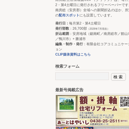
2・第4土曜日に発行されるフリーペーパーです
南房総（安房郡）全域への新聞折込のほか、所
の
配布スポット
にも設置しています。
発行日：
毎月第2・第4土曜日
発行部数
：26,700部
（2026年7月現在）
折込範囲
：安房地域（鋸南町／南房総市／館山
／鴨川市）+ 勝浦市
編集・制作・発行
：有限会社コアコミュニケー
ョン
CLIP媒体資料はこちら
検索フォーム
最新号掲載広告