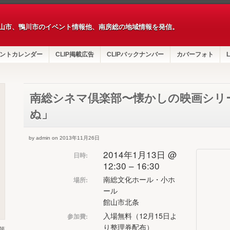
山市、鴨川市のイベント情報他、南房総の地域情報を発信。
ントカレンダー
CLIP掲載広告
CLIPバックナンバー
カバーフォト
L
南総シネマ倶楽部〜懐かしの映画シリ
ぬ」
by admin on 2013年11月26日
2014年1月13日 @
日時:
12:30 – 16:30
南総文化ホール・小ホ
場所:
ール
館山市北条
入場無料（12月15日よ
参加費:
り整理券配布）
第