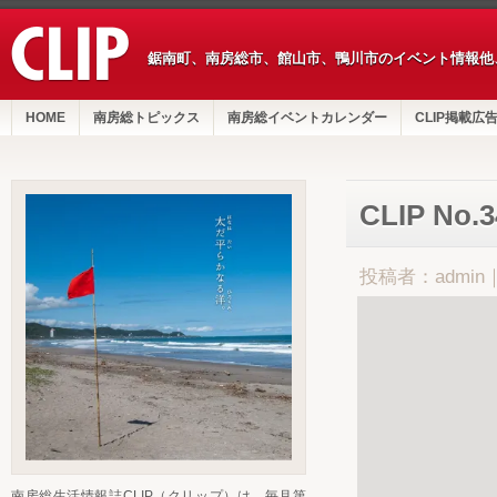
鋸南町、南房総市、館山市、鴨川市のイベント情報他
HOME
南房総トピックス
南房総イベントカレンダー
CLIP掲載広
CLIP No.
投稿者：admin
南房総生活情報誌CLIP（クリップ）は、毎月第