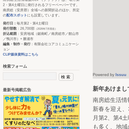
2・第4土曜日に発行されるフリーペーパーです。
南房総（安房郡）全域への新聞折込のほか、所定
の
配布スポット
にも設置しています。
発行日：
毎月第2・第4土曜日
発行部数
：26,700部
（2026年7月現在）
折込範囲
：安房地域（鋸南町／南房総市／館山市
／鴨川市）+ 勝浦市
編集・制作・発行
：有限会社コアコミュニケーシ
ョン
CLIP媒体資料はこちら
検索フォーム
Powered by
Issuu
新年あけまし
最新号掲載広告
南房総生活情
新春を迎え、
月第2、第4
も多く、地域