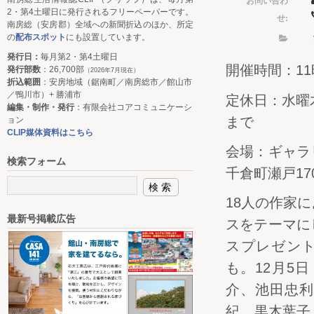
2・第4土曜日に発行されるフリーペーパーです。
せ:
南房総（安房郡）全域への新聞折込のほか、所定
の
配布スポット
にも設置しています。
発行日：
毎月第2・第4土曜日
開催時間：11
発行部数
：26,700部
（2026年7月現在）
折込範囲
：安房地域（鋸南町／南房総市／館山市
／鴨川市）+ 勝浦市
定休日：水曜
編集・制作・発行
：有限会社コアコミュニケーシ
まで
ョン
CLIP媒体資料はこちら
会場：ギャラ
検索フォーム
千倉町瀬戸17
18人の作家
最新号掲載広告
スをテーマに
スプレゼン
も。12月5
介、池田忠利
紀、黒木葉子