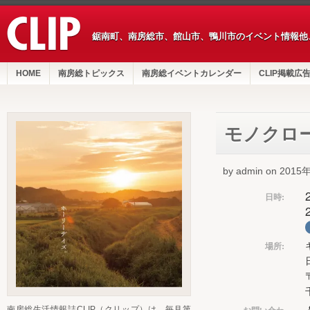
鋸南町、南房総市、館山市、鴨川市のイベント情報他
HOME
南房総トピックス
南房総イベントカレンダー
CLIP掲載広
モノクロ
by admin on 201
日時:
場所:
お問い合わ
南房総生活情報誌CLIP（クリップ）は、毎月第