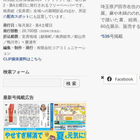
2・第4土曜日に発行されるフリーペーパーです。
埼玉県戸田市在住
南房総（安房郡）全域への新聞折込のほか、所定
展。麻や木綿のの
の
配布スポット
にも設置しています。
で描いた書、絵画
発行日：
毎月第2・第4土曜日
60点展示、販売す
発行部数
：26,700部
（2026年7月現在）
*
536
号掲載
折込範囲
：安房地域（鋸南町／南房総市／館山市
／鴨川市）+ 勝浦市
編集・制作・発行
：有限会社コアコミュニケーシ
ョン
CLIP媒体資料はこちら
検索フォーム
Facebook
最新号掲載広告