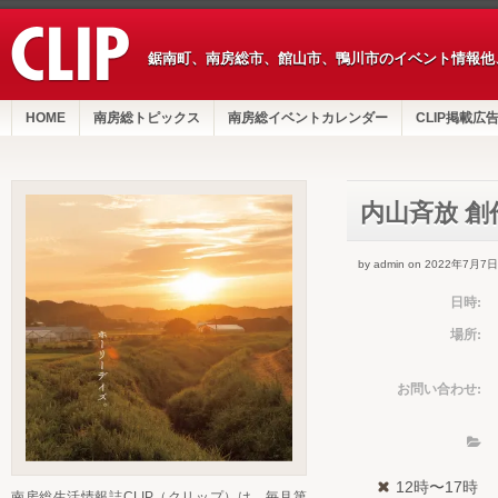
鋸南町、南房総市、館山市、鴨川市のイベント情報他
HOME
南房総トピックス
南房総イベントカレンダー
CLIP掲載広
内山斉放 
by admin on 2022年7月7日
日時:
場所:
お問い合わせ:
12時〜17時
南房総生活情報誌CLIP（クリップ）は、毎月第