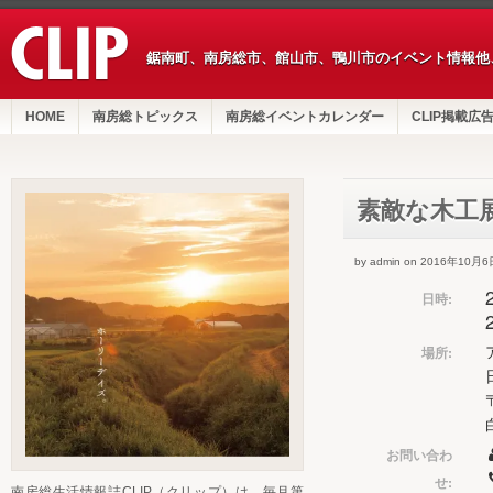
鋸南町、南房総市、館山市、鴨川市のイベント情報他
HOME
南房総トピックス
南房総イベントカレンダー
CLIP掲載広
素敵な木工
by admin on 2016年10月6
日時:
場所:
お問い合わ
せ:
南房総生活情報誌CLIP（クリップ）は、毎月第