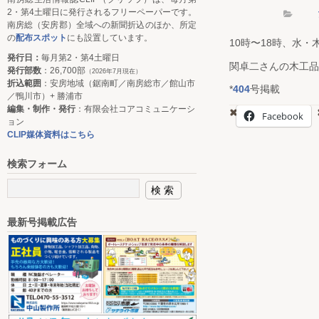
2・第4土曜日に発行されるフリーペーパーです。
南房総（安房郡）全域への新聞折込のほか、所定
の
配布スポット
にも設置しています。
10時〜18時、水・
発行日：
毎月第2・第4土曜日
関卓二さんの木工品
発行部数
：26,700部
（2026年7月現在）
折込範囲
：安房地域（鋸南町／南房総市／館山市
*
404
号掲載
／鴨川市）+ 勝浦市
編集・制作・発行
：有限会社コアコミュニケーシ
Facebook
ョン
CLIP媒体資料はこちら
検索フォーム
最新号掲載広告