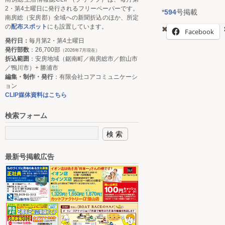
2・第4土曜日に発行されるフリーペーパーです。
*
594
号掲載
南房総（安房郡）全域への新聞折込のほか、所定
の
配布スポット
にも設置しています。
Facebook
発行日：
毎月第2・第4土曜日
発行部数
：26,700部
（2026年7月現在）
折込範囲
：安房地域（鋸南町／南房総市／館山市
／鴨川市）+ 勝浦市
編集・制作・発行
：有限会社コアコミュニケーシ
ョン
CLIP媒体資料はこちら
検索フォーム
最新号掲載広告