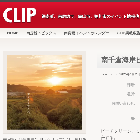
鋸南町、南房総市、館山市、鴨川市のイベント情報他
HOME
南房総トピックス
南房総イベントカレンダー
CLIP掲載広
南千倉海岸
by admin on 2025年1月23
日時:
場所:
お問い合わせ:
ビーチクリーン、
合する。
南房総生活情報誌CLIP（クリップ）は、毎月第