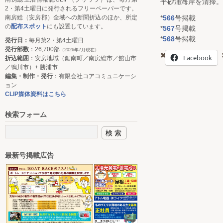
平砂浦海岸を清掃。
2・第4土曜日に発行されるフリーペーパーです。
*
566
号掲載
南房総（安房郡）全域への新聞折込のほか、所定
の
配布スポット
にも設置しています。
*
567
号掲載
*
568
号掲載
発行日：
毎月第2・第4土曜日
発行部数
：26,700部
（2026年7月現在）
Facebook
折込範囲
：安房地域（鋸南町／南房総市／館山市
／鴨川市）+ 勝浦市
編集・制作・発行
：有限会社コアコミュニケーシ
ョン
CLIP媒体資料はこちら
検索フォーム
最新号掲載広告