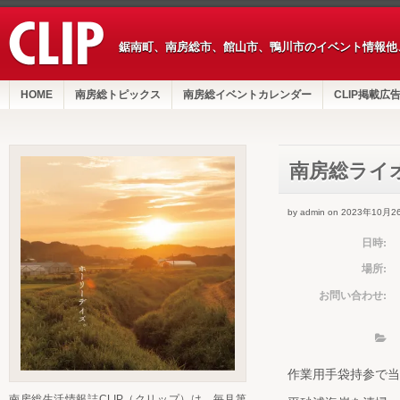
鋸南町、南房総市、館山市、鴨川市のイベント情報他
HOME
南房総トピックス
南房総イベントカレンダー
CLIP掲載広
南房総ライ
by admin on 2023年10月2
日時:
場所:
お問い合わせ:
作業用手袋持参で当
南房総生活情報誌CLIP（クリップ）は、毎月第