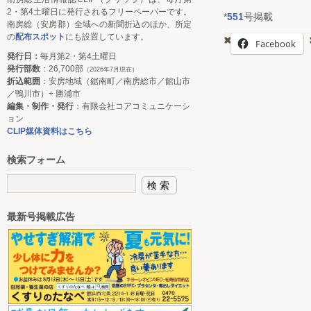
2・第4土曜日に発行されるフリーペーパーです。
*
551
号掲載
南房総（安房郡）全域への新聞折込のほか、所定
の
配布スポット
にも設置しています。
Facebook
発行日：
毎月第2・第4土曜日
発行部数
：26,700部
（2026年7月現在）
折込範囲
：安房地域（鋸南町／南房総市／館山市
／鴨川市）+ 勝浦市
編集・制作・発行
：有限会社コアコミュニケーシ
ョン
CLIP媒体資料はこちら
検索フォーム
最新号掲載広告