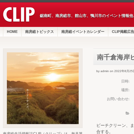
鋸南町、南房総市、館山市、鴨川市のイベント情報他
HOME
南房総トピックス
南房総イベントカレンダー
CLIP掲載広
南千倉海岸
by admin on 2022年8月25
日時:
場所:
お問い合わせ:
ビーチクリーン、
合する。
南房総生活情報誌CLIP（クリップ）は、毎月第