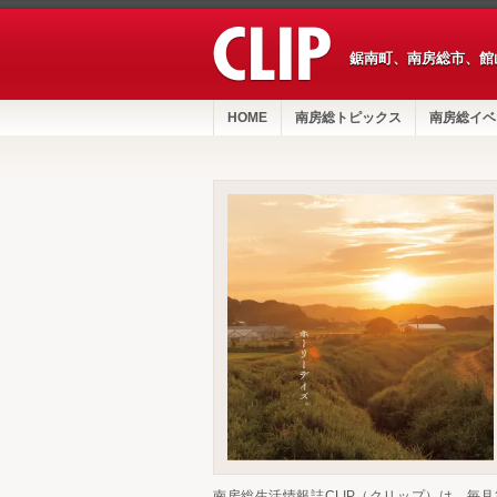
鋸南町、南房総市、館
HOME
南房総トピックス
南房総イベ
南房総生活情報誌CLIP（クリップ）は、毎月