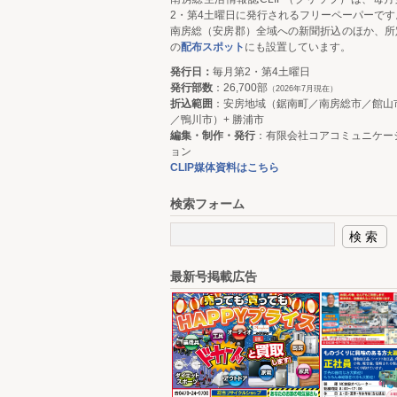
2・第4土曜日に発行されるフリーペーパーです
南房総（安房郡）全域への新聞折込のほか、所
の
配布スポット
にも設置しています。
発行日：
毎月第2・第4土曜日
発行部数
：26,700部
（2026年7月現在）
折込範囲
：安房地域（鋸南町／南房総市／館山
／鴨川市）+ 勝浦市
編集・制作・発行
：有限会社コアコミュニケー
ョン
CLIP媒体資料はこちら
検索フォーム
最新号掲載広告