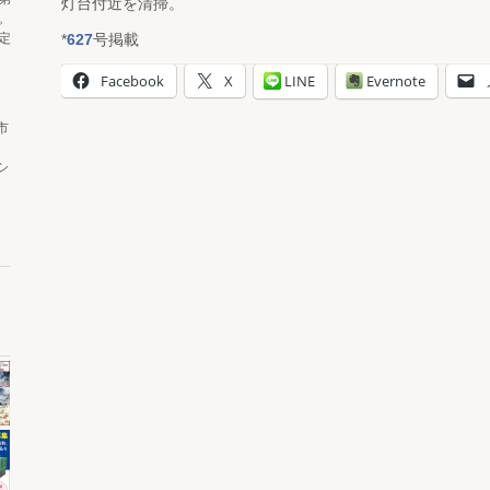
灯台付近を清掃。
。
*
627
号掲載
定
Facebook
X
LINE
Evernote
市
シ