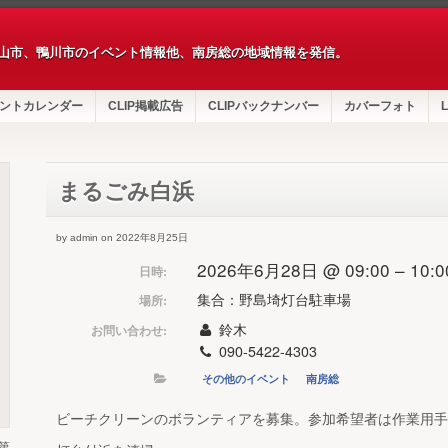
山市、鴨川市のイベント情報他、南房総の地域情報を発信。
ントカレンダー
CLIP掲載広告
CLIPバックナンバー
カバーフォト
L
まるごみ白浜
by admin on 2022年8月25日
2026年6月28日 @ 09:00 – 10:0
日時:
集合：野島埼灯台駐車場
場所:
鈴木
お問い合わせ:
090-5422-4303
その他のイベント
南房総
ビーチクリーンのボランティアを募集。参加希望者は作業用手
第