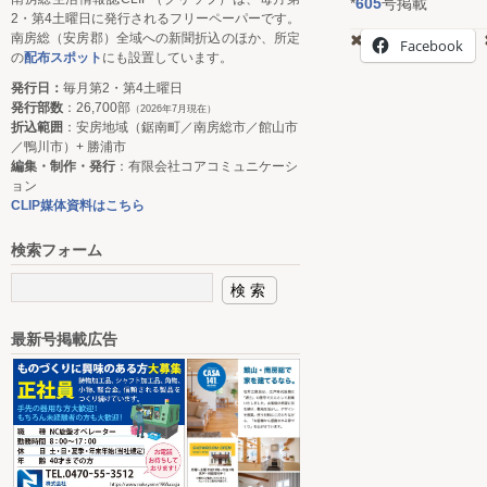
*
605
号掲載
2・第4土曜日に発行されるフリーペーパーです。
南房総（安房郡）全域への新聞折込のほか、所定
Facebook
の
配布スポット
にも設置しています。
発行日：
毎月第2・第4土曜日
発行部数
：26,700部
（2026年7月現在）
折込範囲
：安房地域（鋸南町／南房総市／館山市
／鴨川市）+ 勝浦市
編集・制作・発行
：有限会社コアコミュニケーシ
ョン
CLIP媒体資料はこちら
検索フォーム
最新号掲載広告