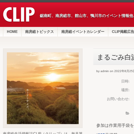
鋸南町、南房総市、館山市、鴨川市のイベント情報他
HOME
南房総トピックス
南房総イベントカレンダー
CLIP掲載広
まるごみ白
by admin on 2022年8月25
日時:
場所:
お問い合わせ:
参加は作業用手袋を
南房総生活情報誌CLIP（クリップ）は、毎月第