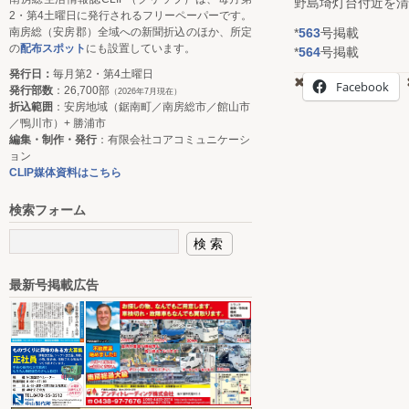
野島埼灯台付近を清
2・第4土曜日に発行されるフリーペーパーです。
*
563
号掲載
南房総（安房郡）全域への新聞折込のほか、所定
の
配布スポット
にも設置しています。
*
564
号掲載
発行日：
毎月第2・第4土曜日
Facebook
発行部数
：26,700部
（2026年7月現在）
折込範囲
：安房地域（鋸南町／南房総市／館山市
／鴨川市）+ 勝浦市
編集・制作・発行
：有限会社コアコミュニケーシ
ョン
CLIP媒体資料はこちら
検索フォーム
最新号掲載広告