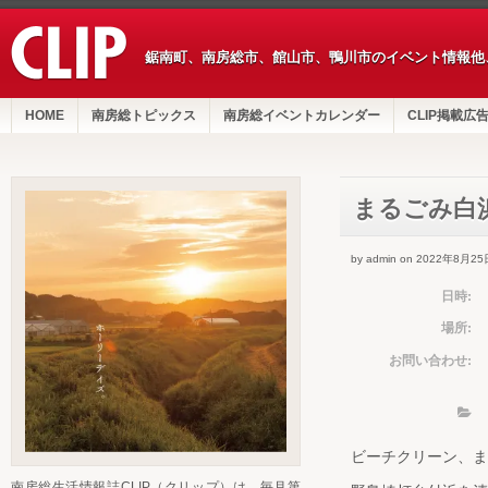
鋸南町、南房総市、館山市、鴨川市のイベント情報他
HOME
南房総トピックス
南房総イベントカレンダー
CLIP掲載広
まるごみ白
by admin on 2022年8月25
日時:
場所:
お問い合わせ:
ビーチクリーン、ま
南房総生活情報誌CLIP（クリップ）は、毎月第