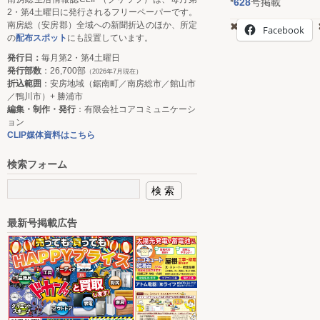
*
628
号掲載
2・第4土曜日に発行されるフリーペーパーです。
南房総（安房郡）全域への新聞折込のほか、所定
Facebook
の
配布スポット
にも設置しています。
発行日：
毎月第2・第4土曜日
発行部数
：26,700部
（2026年7月現在）
折込範囲
：安房地域（鋸南町／南房総市／館山市
／鴨川市）+ 勝浦市
編集・制作・発行
：有限会社コアコミュニケーシ
ョン
CLIP媒体資料はこちら
検索フォーム
最新号掲載広告