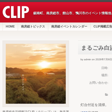
鋸南町、南房総市、館山市、鴨川市のイベント情報他
HOME
南房総トピックス
南房総イベントカレンダー
CLIP掲載広
まるごみ白
by admin on 2026年7月9日
日時:
場所:
お問い合わせ:
灯台付近を清掃。
南房総生活情報誌CLIP（クリップ）は、毎月第