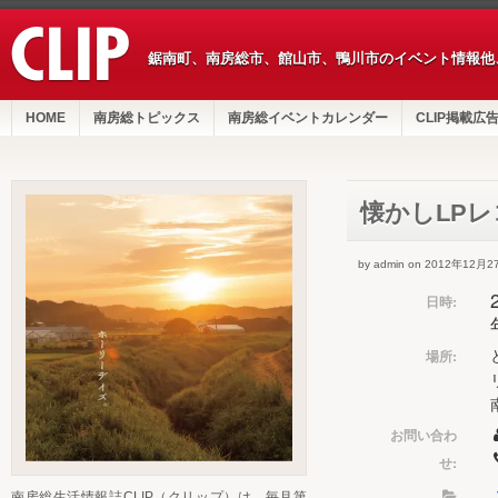
鋸南町、南房総市、館山市、鴨川市のイベント情報他
HOME
南房総トピックス
南房総イベントカレンダー
CLIP掲載広
懐かしLP
by admin on 2012年12月2
日時:
場所:
お問い合わ
せ:
南房総生活情報誌CLIP（クリップ）は、毎月第