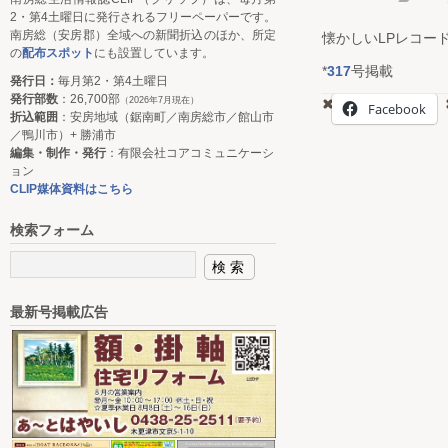
2・第4土曜日に発行されるフリーペーパーです。
南房総（安房郡）全域への新聞折込のほか、所定
懐かしいLPレコー
の
配布スポット
にも設置しています。
*
317
号掲載
発行日：
毎月第2・第4土曜日
発行部数
：26,700部
（2026年7月現在）
Facebook
折込範囲
：安房地域（鋸南町／南房総市／館山市
／鴨川市）+ 勝浦市
編集・制作・発行
：有限会社コアコミュニケーシ
ョン
CLIP媒体資料はこちら
検索フォーム
最新号掲載広告