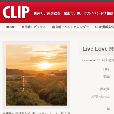
鋸南町、南房総市、館山市、鴨川市のイベント情報他
HOME
南房総トピックス
南房総イベントカレンダー
CLIP掲載広
Live Love 
by admin on 2018年12月7
日時:
場所:
参加費:
お問い合わせ:
南房総生活情報誌CLIP（クリップ）は、毎月第