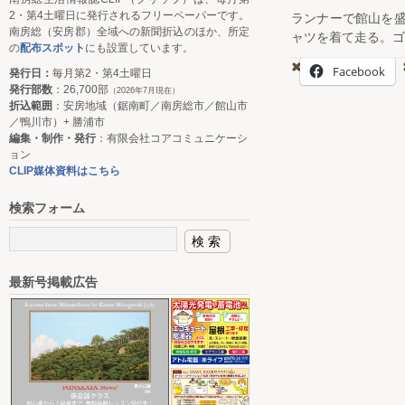
2・第4土曜日に発行されるフリーペーパーです。
ランナーで館山を
南房総（安房郡）全域への新聞折込のほか、所定
ャツを着て走る。ゴ
の
配布スポット
にも設置しています。
Facebook
発行日：
毎月第2・第4土曜日
発行部数
：26,700部
（2026年7月現在）
折込範囲
：安房地域（鋸南町／南房総市／館山市
／鴨川市）+ 勝浦市
編集・制作・発行
：有限会社コアコミュニケーシ
ョン
CLIP媒体資料はこちら
検索フォーム
最新号掲載広告