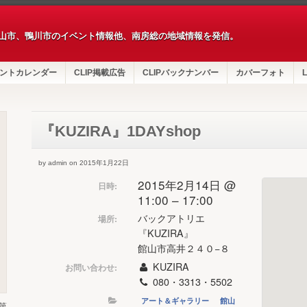
山市、鴨川市のイベント情報他、南房総の地域情報を発信。
ントカレンダー
CLIP掲載広告
CLIPバックナンバー
カバーフォト
L
『KUZIRA』1DAYshop
by admin on 2015年1月22日
2015年2月14日 @
日時:
11:00 – 17:00
バックアトリエ
場所:
『KUZIRA』
館山市高井２４０−８
KUZIRA
お問い合わせ:
080・3313・5502
アート＆ギャラリー
館山
第