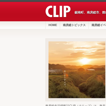
鋸南町、南房総市、館
HOME
南房総トピックス
南房総イベ
南房総生活情報誌CLIP（クリップ）は、毎月