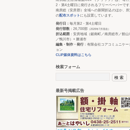
2・第4土曜日に発行されるフリーペーパーです
南房総（安房郡）全域への新聞折込のほか、所
の
配布スポット
にも設置しています。
発行日：
毎月第2・第4土曜日
発行部数
：26,700部
（2026年7月現在）
折込範囲
：安房地域（鋸南町／南房総市／館山
／鴨川市）+ 勝浦市
編集・制作・発行
：有限会社コアコミュニケー
ョン
CLIP媒体資料はこちら
検索フォーム
最新号掲載広告