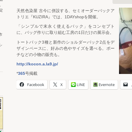
。
定
天然色染屋 古今に併設する、セミオーダーバックア
トリエ『KUZIRA』では、1DAYshopを開催。
「シンプルで末永く使えるバック」をコンセプト
に、バッグ作りに取り組む工房の1日だけの展示会。
市
トートバック3種と新作のショルダーバック2点をデ
シ
ザインベースに、好みの色やサイズを選べる。ポー
チなどの小物の販売も。
http://kocon.a.la9.jp/
*
365
号掲載
Facebook
X
LINE
Evernote