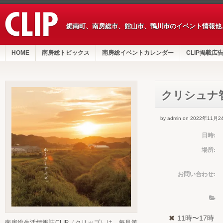
鋸南町、南房総市、館山市、鴨川市のイベント情報他
HOME
南房総トピックス
南房総イベントカレンダー
CLIP掲載広
クリシュナ
by admin on 2022年11月2
日時:
場所:
お問い合わせ:
11時〜17時
南房総生活情報誌CLIP（クリップ）は、毎月第