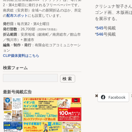
2・第4土曜日に発行されるフリーペーパーです。
クリシュナ智子さん
南房総（安房郡）全域への新聞折込のほか、所定
ゴンド画、木版画
の
配布スポット
にも設置しています。
を展示する。
発行日：
毎月第2・第4土曜日
*
545
号掲載
発行部数
：26,700部
（2026年7月現在）
*
546
号掲載
折込範囲
：安房地域（鋸南町／南房総市／館山市
／鴨川市）+ 勝浦市
編集・制作・発行
：有限会社コアコミュニケーシ
ョン
CLIP媒体資料はこちら
検索フォーム
最新号掲載広告
Facebook