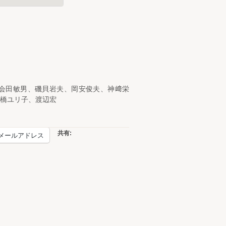
会田敏男、磯貝岩夫、岡安俊夫、神﨑栄
橋ユリ子、渡辺宏
共有:
メールアドレス