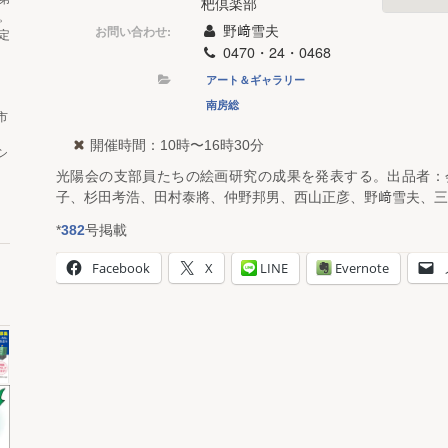
杷倶楽部
。
野﨑雪夫
お問い合わせ:
定
0470・24・0468
アート＆ギャラリー
南房総
市
開催時間：10時〜16時30分
シ
光陽会の支部員たちの絵画研究の成果を発表する。出品者：
子、杉田考浩、田村泰將、仲野邦男、西山正彦、野﨑雪夫、三
*
382
号掲載
Facebook
X
LINE
Evernote