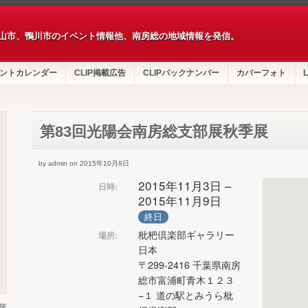
山市、鴨川市のイベント情報他、南房総の地域情報を発信。
ントカレンダー
CLIP掲載広告
CLIPバックナンバー
カバーフォト
L
第83回光陽会南房総支部展秋季展
by admin on 2015年10月8日
2015年11月3日 –
日時:
2015年11月9日
終日
枇杷倶楽部ギャラリー
場所:
日本
〒299-2416 千葉県南房
総市富浦町青木１２３
−１ 道の駅とみうら枇
第