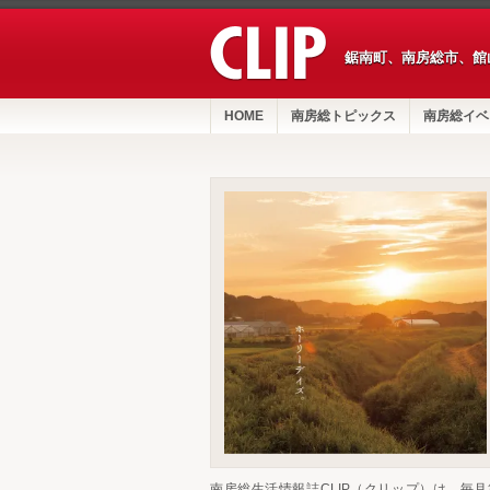
鋸南町、南房総市、館
HOME
南房総トピックス
南房総イベ
南房総生活情報誌CLIP（クリップ）は、毎月