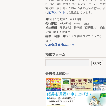
2・第4土曜日に発行されるフリーペーパーです
南房総（安房郡）全域への新聞折込のほか、所
の
配布スポット
にも設置しています。
発行日：
毎月第2・第4土曜日
発行部数
：26,700部
（2026年7月現在）
折込範囲
：安房地域（鋸南町／南房総市／館山
／鴨川市）+ 勝浦市
編集・制作・発行
：有限会社コアコミュニケー
ョン
CLIP媒体資料はこちら
検索フォーム
最新号掲載広告