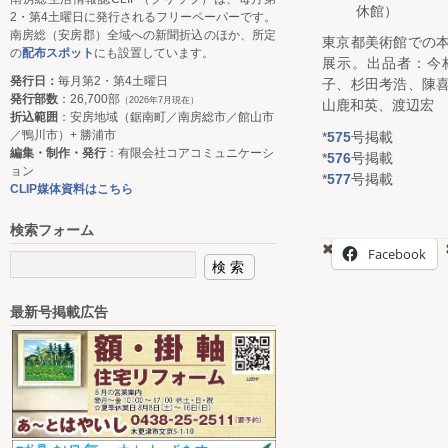
休館）
2・第4土曜日に発行されるフリーペーパーです。
南房総（安房郡）全域への新聞折込のほか、所定
東京都美術館での
の
配布スポット
にも設置しています。
展示。出品者：今
発行日：
毎月第2・第4土曜日
子、杉田考浩、陳
発行部数
：26,700部
（2026年7月現在）
山鹿和英、渡辺宏
折込範囲
：安房地域（鋸南町／南房総市／館山市
／鴨川市）+ 勝浦市
*
575
号掲載
編集・制作・発行
：有限会社コアコミュニケーシ
*
576
号掲載
ョン
*
577
号掲載
CLIP媒体資料はこちら
検索フォーム
Facebook
最新号掲載広告