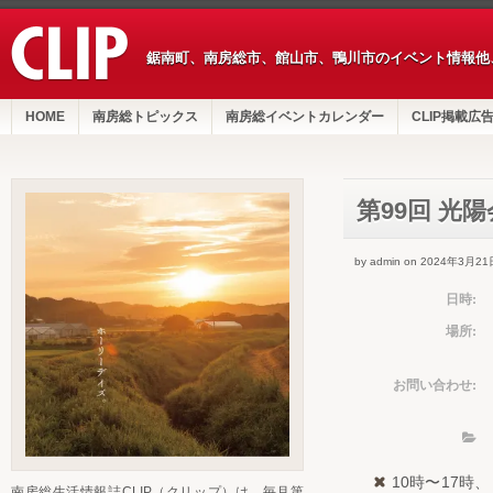
鋸南町、南房総市、館山市、鴨川市のイベント情報他
HOME
南房総トピックス
南房総イベントカレンダー
CLIP掲載広
第99回 光
by admin on 2024年3月21
日時:
場所:
お問い合わせ:
10時〜17時
南房総生活情報誌CLIP（クリップ）は、毎月第