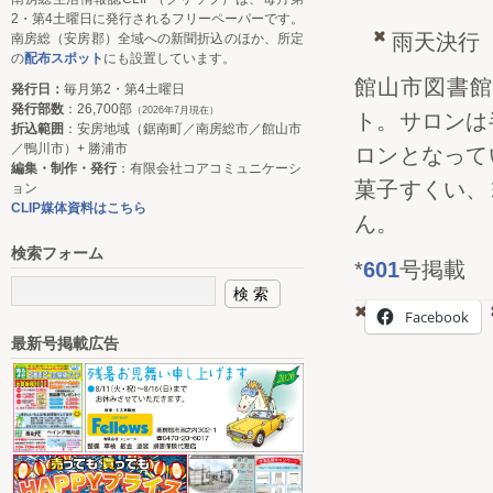
2・第4土曜日に発行されるフリーペーパーです。
雨天決行
南房総（安房郡）全域への新聞折込のほか、所定
の
配布スポット
にも設置しています。
館山市図書館
発行日：
毎月第2・第4土曜日
発行部数
：26,700部
（2026年7月現在）
ト。サロンは
折込範囲
：安房地域（鋸南町／南房総市／館山市
／鴨川市）+ 勝浦市
ロンとなって
編集・制作・発行
：有限会社コアコミュニケーシ
菓子すくい、
ョン
CLIP媒体資料はこちら
ん。
検索フォーム
*
601
号掲載
Facebook
最新号掲載広告