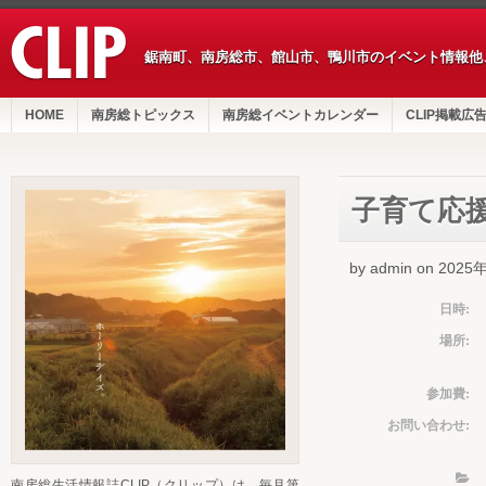
鋸南町、南房総市、館山市、鴨川市のイベント情報他
HOME
南房総トピックス
南房総イベントカレンダー
CLIP掲載広
子育て応援
by admin on 202
日時:
場所:
参加費:
お問い合わせ:
南房総生活情報誌CLIP（クリップ）は、毎月第