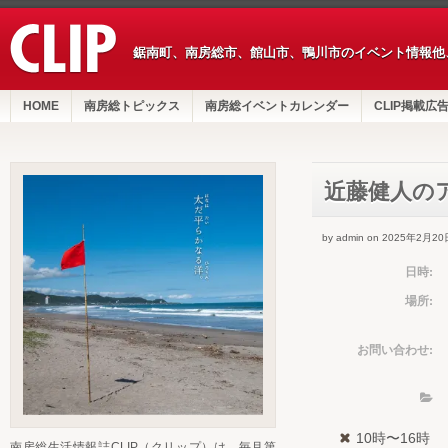
鋸南町、南房総市、館山市、鴨川市のイベント情報他
HOME
南房総トピックス
南房総イベントカレンダー
CLIP掲載広
近藤健人の
by admin on 2025年2月20
日時:
場所:
お問い合わせ:
10時〜16時
南房総生活情報誌CLIP（クリップ）は、毎月第