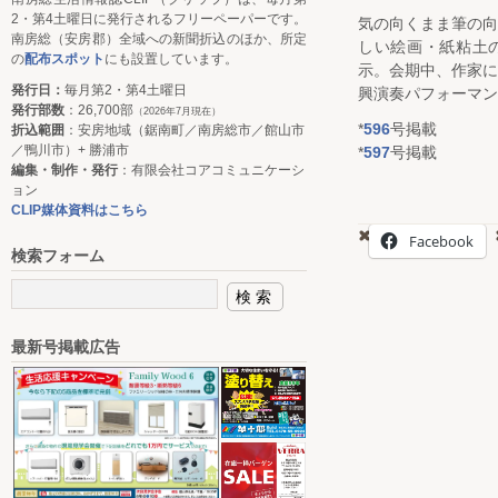
2・第4土曜日に発行されるフリーペーパーです。
気の向くまま筆の
南房総（安房郡）全域への新聞折込のほか、所定
しい絵画・紙粘土
の
配布スポット
にも設置しています。
示。会期中、作家
発行日：
毎月第2・第4土曜日
興演奏パフォーマン
発行部数
：26,700部
（2026年7月現在）
*
596
号掲載
折込範囲
：安房地域（鋸南町／南房総市／館山市
／鴨川市）+ 勝浦市
*
597
号掲載
編集・制作・発行
：有限会社コアコミュニケーシ
ョン
CLIP媒体資料はこちら
Facebook
検索フォーム
最新号掲載広告