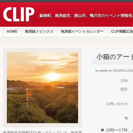
鋸南町、南房総市、館山市、鴨川市のイベント情報他
HOME
南房総トピックス
南房総イベントカレンダー
CLIP掲載広
小箱のアー
by admin on 2018年11月2
日時:
場所:
お問い合わせ:
10時〜17時
南房総生活情報誌CLIP（クリップ）は、毎月第