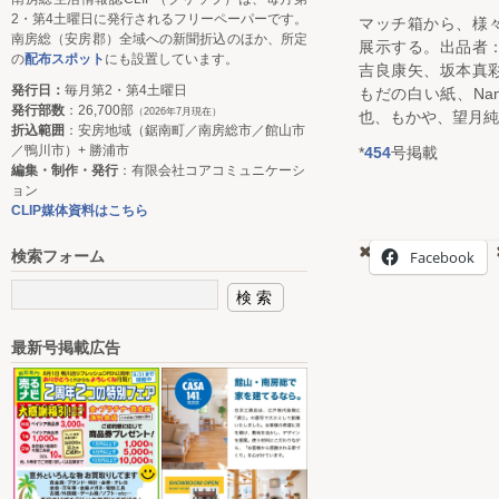
2・第4土曜日に発行されるフリーペーパーです。
マッチ箱から、様
南房総（安房郡）全域への新聞折込のほか、所定
展示する。出品者
の
配布スポット
にも設置しています。
吉良康矢、坂本真
発行日：
毎月第2・第4土曜日
もだの白い紙、Nan
発行部数
：26,700部
（2026年7月現在）
也、もかや、望月純
折込範囲
：安房地域（鋸南町／南房総市／館山市
／鴨川市）+ 勝浦市
*
454
号掲載
編集・制作・発行
：有限会社コアコミュニケーシ
ョン
CLIP媒体資料はこちら
検索フォーム
Facebook
最新号掲載広告