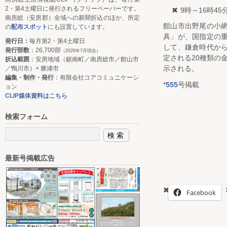
2・第4土曜日に発行されるフリーペーパーです。
9時～16時4
南房総（安房郡）全域への新聞折込のほか、所定
館山市出野尾の小
の
配布スポット
にも設置しています。
具」が、国指定の
発行日：
毎月第2・第4土曜日
して、鎌倉時代か
発行部数
：26,700部
（2026年7月現在）
定される20種類の
折込範囲
：安房地域（鋸南町／南房総市／館山市
示される。
／鴨川市）+ 勝浦市
編集・制作・発行
：有限会社コアコミュニケーシ
*
555
号掲載
ョン
CLIP媒体資料はこちら
検索フォーム
最新号掲載広告
Facebook