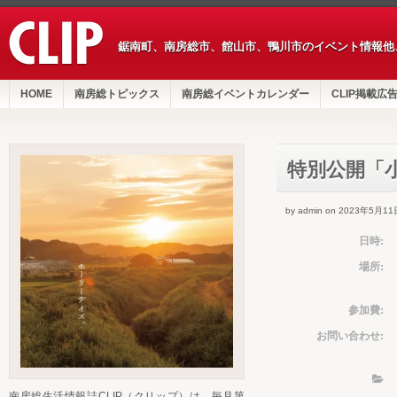
鋸南町、南房総市、館山市、鴨川市のイベント情報他
HOME
南房総トピックス
南房総イベントカレンダー
CLIP掲載広
特別公開「
by admin on 2023年5月11
日時:
場所:
参加費:
お問い合わせ:
南房総生活情報誌CLIP（クリップ）は、毎月第