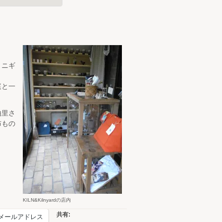
ミニギ
庭と一
由里さ
布もの
KILN&Kilnyardの店内
共有:
メールアドレス