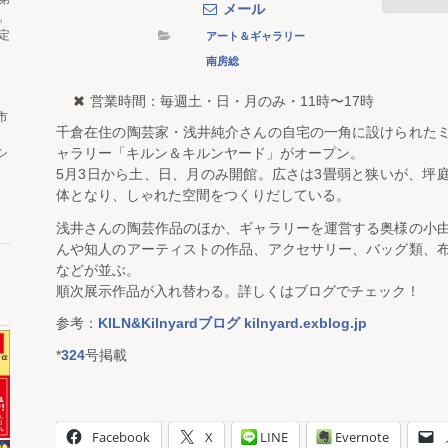
メール
。
アート＆ギャラリー
定
南房総
営業時間：毎週土・日・月のみ・11時〜17時
市
千倉在住の陶芸家・浅井純介さんの自宅の一角に設けられた
ャラリー「キルン＆キルンヤード」がオープン。
シ
5月3日から土、日、月のみ開館。広さは3畳弱と狭いが、坪
体となり、しゃれた空間をつくりだしている。
浅井さんの陶芸作品のほか、ギャラリーを運営する奥様の小
んや知人のアーティストの作品、アクセサリー、バッグ類、
などが並ぶ。
順次展示作品が入れ替わる。詳しくはブログでチェック！
参考：
KILN&Kilnyardブログ kilnyard.exblog.jp
*
324
号掲載
Facebook
X
LINE
Evernote