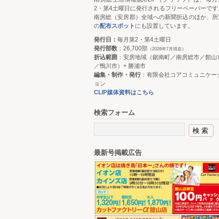
2・第4土曜日に発行されるフリーペーパーです
南房総（安房郡）全域への新聞折込のほか、所
の
配布スポット
にも設置しています。
発行日：
毎月第2・第4土曜日
発行部数
：26,700部
（2026年7月現在）
折込範囲
：安房地域（鋸南町／南房総市／館山
／鴨川市）+ 勝浦市
編集・制作・発行
：有限会社コアコミュニケー
ョン
CLIP媒体資料はこちら
検索フォーム
最新号掲載広告