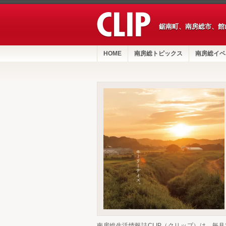
鋸南町、南房総市、館
HOME
南房総トピックス
南房総イベ
南房総生活情報誌CLIP（クリップ）は、毎月