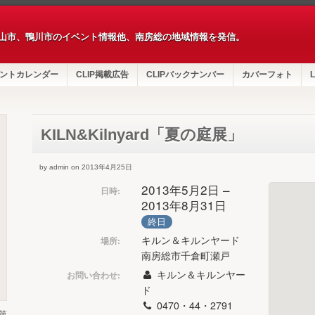
山市、鴨川市のイベント情報他、南房総の地域情報を発信。
ントカレンダー
CLIP掲載広告
CLIPバックナンバー
カバーフォト
L
KILN&Kilnyard「夏の庭展」
by admin on 2013年4月25日
2013年5月2日 –
日時:
2013年8月31日
終日
キルン＆キルンヤード
場所:
南房総市千倉町瀬戸
キルン＆キルンヤー
お問い合わせ:
ド
0470・44・2791
第