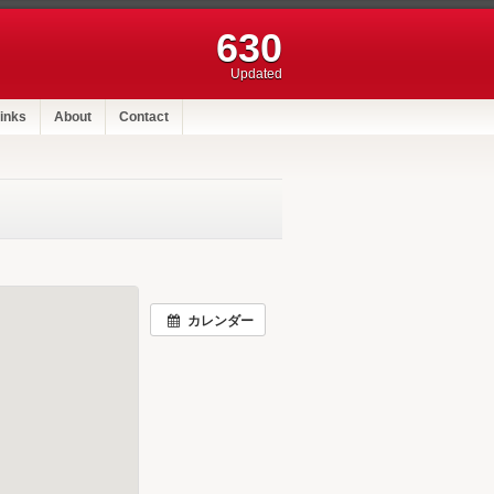
630
Updated
inks
About
Contact
カレンダー