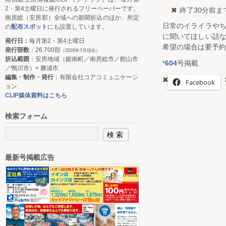
2・第4土曜日に発行されるフリーペーパーです。
終了30分前ま
南房総（安房郡）全域への新聞折込のほか、所定
日常のイライラや
の
配布スポット
にも設置しています。
に聞いてほしい話
発行日：
毎月第2・第4土曜日
希望の場合は要予約
発行部数
：26,700部
（2026年7月現在）
折込範囲
：安房地域（鋸南町／南房総市／館山市
*
604
号掲載
／鴨川市）+ 勝浦市
編集・制作・発行
：有限会社コアコミュニケーシ
Facebook
ョン
CLIP媒体資料はこちら
検索フォーム
最新号掲載広告