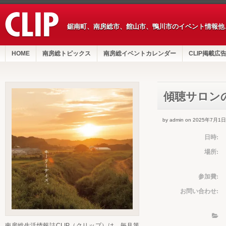
鋸南町、南房総市、館山市、鴨川市のイベント情報他
HOME
南房総トピックス
南房総イベントカレンダー
CLIP掲載広
傾聴サロン
by admin on 2025年7月1日
日時:
場所:
参加費:
お問い合わせ:
南房総生活情報誌CLIP（クリップ）は、毎月第