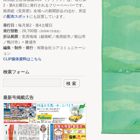
2・第4土曜日に発行されるフリーペーパーです。
南房総（安房郡）全域への新聞折込のほか、所定
の
配布スポット
にも設置しています。
発行日：
毎月第2・第4土曜日
発行部数
：26,700部
（2026年7月現在）
折込範囲
：安房地域（鋸南町／南房総市／館山市
／鴨川市）+ 勝浦市
編集・制作・発行
：有限会社コアコミュニケーシ
ョン
CLIP媒体資料はこちら
検索フォーム
最新号掲載広告