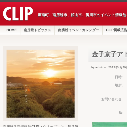
鋸南町、南房総市、館山市、鴨川市のイベント情報他
HOME
南房総トピックス
南房総イベントカレンダー
CLIP掲載広
金子京子ア
by admin on 2023年4月20
日時:
場所:
お問い合わせ:
南房総生活情報誌CLIP（クリップ）は、毎月第