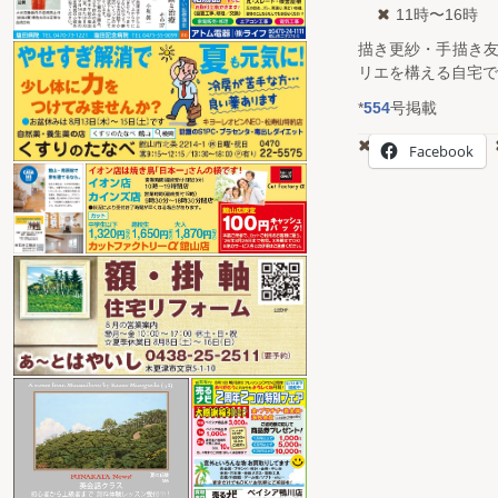
11時〜16時
描き更紗・手描き
リエを構える自宅で
*
554
号掲載
Facebook