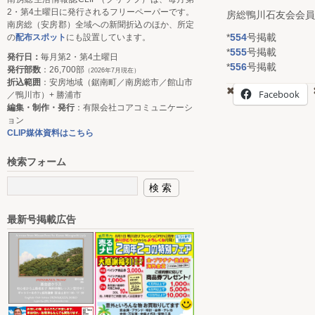
2・第4土曜日に発行されるフリーペーパーです。
房総鴨川石友会会員
南房総（安房郡）全域への新聞折込のほか、所定
*
554
号掲載
の
配布スポット
にも設置しています。
*
555
号掲載
発行日：
毎月第2・第4土曜日
*
556
号掲載
発行部数
：26,700部
（2026年7月現在）
折込範囲
：安房地域（鋸南町／南房総市／館山市
Facebook
／鴨川市）+ 勝浦市
編集・制作・発行
：有限会社コアコミュニケーシ
ョン
CLIP媒体資料はこちら
検索フォーム
最新号掲載広告