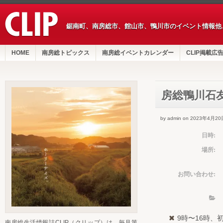
鋸南町、南房総市、館山市、鴨川市のイベント情報他
HOME
南房総トピックス
南房総イベントカレンダー
CLIP掲載広
房総鴨川石
by admin on 2023年4月20
日時:
場所:
お問い合わせ:
9時〜16時、
南房総生活情報誌CLIP（クリップ）は、毎月第