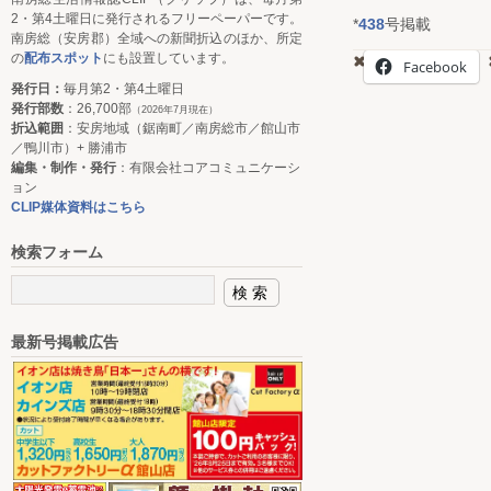
2・第4土曜日に発行されるフリーペーパーです。
*
438
号掲載
南房総（安房郡）全域への新聞折込のほか、所定
の
配布スポット
にも設置しています。
Facebook
発行日：
毎月第2・第4土曜日
発行部数
：26,700部
（2026年7月現在）
折込範囲
：安房地域（鋸南町／南房総市／館山市
／鴨川市）+ 勝浦市
編集・制作・発行
：有限会社コアコミュニケーシ
ョン
CLIP媒体資料はこちら
検索フォーム
最新号掲載広告