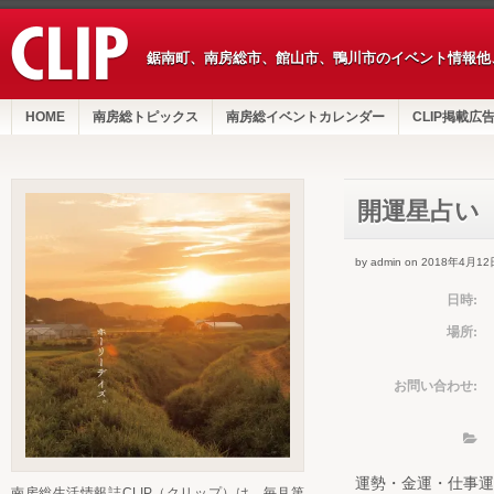
鋸南町、南房総市、館山市、鴨川市のイベント情報他
HOME
南房総トピックス
南房総イベントカレンダー
CLIP掲載広
開運星占い
by admin on 2018年4月12
日時:
場所:
お問い合わせ:
運勢・金運・仕事運
南房総生活情報誌CLIP（クリップ）は、毎月第