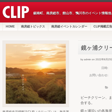
鋸南町、南房総市、館山市、鴨川市のイベント情報他
HOME
南房総トピックス
南房総イベントカレンダー
CLIP掲載広
鏡ヶ浦クリ
by admin on 2022年8月25
日時:
お問い合わせ:
ビーチクリーン、
合する。
鏡ヶ浦沿いの各海岸
南房総生活情報誌CLIP（クリップ）は、毎月第