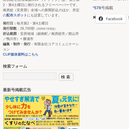
2・第4土曜日に発行されるフリーペーパーです。
*
578
号掲載
南房総（安房郡）全域への新聞折込のほか、所定
の
配布スポット
にも設置しています。
Facebook
発行日：
毎月第2・第4土曜日
発行部数
：26,700部
（2026年7月現在）
折込範囲
：安房地域（鋸南町／南房総市／館山市
／鴨川市）+ 勝浦市
編集・制作・発行
：有限会社コアコミュニケーシ
ョン
CLIP媒体資料はこちら
検索フォーム
最新号掲載広告