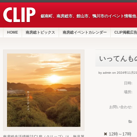
鋸南町、南房総市、館山市、鴨川市のイベント情報他
HOME
南房総トピックス
南房総イベントカレンダー
CLIP掲載広
いってんも
by admin on 2024年11月2
日時:
場所:
お問い合わせ:
12時～17時
南房総生活情報誌CLIP（クリップ）は、毎月第