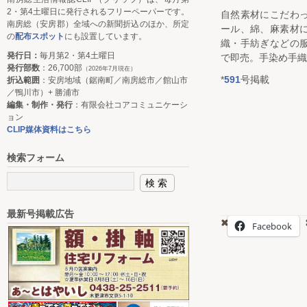
2・第4土曜日に発行されるフリーペーパーです。
自然素材にこだわ
南房総（安房郡）全域への新聞折込のほか、所定
ール、綿、麻素材
の
配布スポット
にも設置しています。
織・手紡ぎなどの
発行日：
毎月第2・第4土曜日
で即売。手染め手織
発行部数
：26,700部
（2026年7月現在）
*
591
号掲載
折込範囲
：安房地域（鋸南町／南房総市／館山市
／鴨川市）+ 勝浦市
編集・制作・発行
：有限会社コアコミュニケーシ
ョン
CLIP媒体資料はこちら
検索フォーム
最新号掲載広告
Facebook