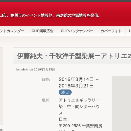
山市、鴨川市のイベント情報他、南房総の地域情報を発信。
ントカレンダー
CLIP掲載広告
CLIPバックナンバー
カバーフォト
L
伊藤純夫・千秋洋子型染展ーアトリエ2
by admin on 2016年2月25日
2016年3月14日 –
日時:
2016年3月21日
終日
アトリエ＆ギャラリー
場所:
染・空・間シダーハウ
ス
日本
〒299-2526 千葉県南房
第