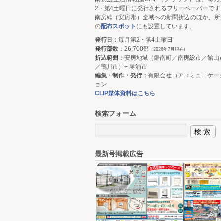
2・第4土曜日に発行されるフリーペーパーです
南房総（安房郡）全域への新聞折込のほか、所
の
配布スポット
にも設置しています。
発行日：
毎月第2・第4土曜日
発行部数
：26,700部
（2026年7月現在）
折込範囲
：安房地域（鋸南町／南房総市／館山
／鴨川市）+ 勝浦市
編集・制作・発行
：有限会社コアコミュニケー
ョン
CLIP媒体資料はこちら
検索フォーム
最新号掲載広告