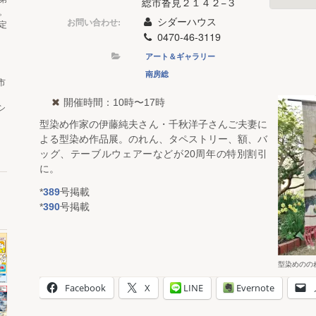
総市沓見２１４２−３
。
シダーハウス
お問い合わせ:
定
0470-46-3119
アート＆ギャラリー
南房総
市
開催時間：10時〜17時
シ
型染め作家の伊藤純夫さん・千秋洋子さんご夫妻に
よる型染め作品展。のれん、タペストリー、額、バ
ッグ、テーブルウェアーなどが20周年の特別割引
に。
*
389
号掲載
*
390
号掲載
型染めのの
Facebook
X
LINE
Evernote