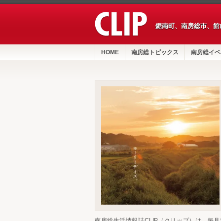
鋸南町、南房総市、館
HOME
南房総トピックス
南房総イベ
南房総生活情報誌CLIP（クリップ）は、毎月