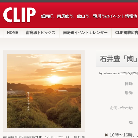
鋸南町、南房総市、館山市、鴨川市のイベント情報他
HOME
南房総トピックス
南房総イベントカレンダー
CLIP掲載広
石井豊「陶
by admin on 2022年5月26
日時:
場所:
お問い合わせ:
10時〜16時
南房総生活情報誌CLIP（クリップ）は、毎月第