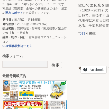
2・第4土曜日に発行されるフリーペーパーです。
館山で里見窯を開
南房総（安房郡）全域への新聞折込のほか、所定
（1928〜2013
の
配布スポット
にも設置しています。
出身で、戦後すぐ山
発行日：
毎月第2・第4土曜日
代表作に木葉天目
発行部数
：26,700部
（2026年7月現在）
ある。千葉県展知事
折込範囲
：安房地域（鋸南町／南房総市／館山市
／鴨川市）+ 勝浦市
*
533
号掲載
編集・制作・発行
：有限会社コアコミュニケーシ
ョン
CLIP媒体資料はこちら
検索フォーム
Facebook
最新号掲載広告