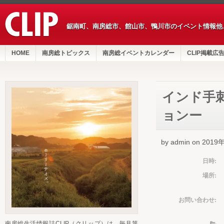
鋸南町、南房総市、館山市、鴨川市のイベント情報他
HOME
南房総トピックス
南房総イベントカレンダー
CLIP掲載広
インド手
ョンー
by admin on 201
日時:
場所:
お問い合わせ:
南房総生活情報誌CLIP（クリップ）は、毎月第