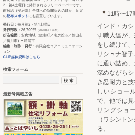
2・第4土曜日に発行されるフリーペーパーです。
南房総（安房郡）全域への新聞折込のほか、所定
11時〜17
の
配布スポット
にも設置しています。
発行日：
毎月第2・第4土曜日
インド・カシ
発行部数
：26,700部
（2026年7月現在）
す職人達が、
折込範囲
：安房地域（鋸南町／南房総市／館山市
／鴨川市）+ 勝浦市
をし続けて、
編集・制作・発行
：有限会社コアコミュニケーシ
ョン
リシュナ智子
CLIP媒体資料はこちら
に通い詰め、
検索フォーム
深めながらシ
き忍耐力と技
しいショー
最新号掲載広告
で、他では見
リングショ
（ワシントン
る。