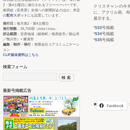
2・第4土曜日に発行されるフリーペーパーです。
クリスチャンの今
南房総（安房郡）全域への新聞折込のほか、所定
に、アクリル画、布
の
配布スポット
にも設置しています。
展示する。
発行日：
毎月第2・第4土曜日
*
533
号掲載
発行部数
：26,700部
（2026年7月現在）
*
534
号掲載
折込範囲
：安房地域（鋸南町／南房総市／館山市
／鴨川市）+ 勝浦市
*
535
号掲載
編集・制作・発行
：有限会社コアコミュニケーシ
ョン
CLIP媒体資料はこちら
検索フォーム
最新号掲載広告
Facebook