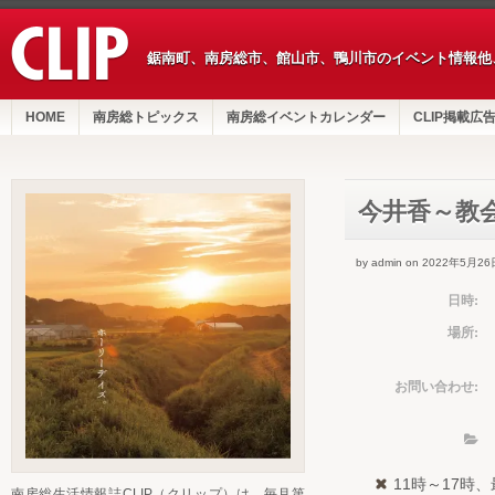
鋸南町、南房総市、館山市、鴨川市のイベント情報他
HOME
南房総トピックス
南房総イベントカレンダー
CLIP掲載広
今井香～教
by admin on 2022年5月26
日時:
場所:
お問い合わせ:
11時～17時
南房総生活情報誌CLIP（クリップ）は、毎月第