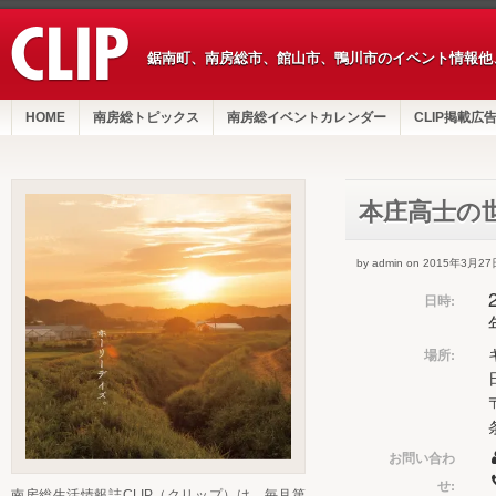
鋸南町、南房総市、館山市、鴨川市のイベント情報他
HOME
南房総トピックス
南房総イベントカレンダー
CLIP掲載広
本庄高士の
by admin on 2015年3月27
日時:
場所:
お問い合わ
せ:
南房総生活情報誌CLIP（クリップ）は、毎月第