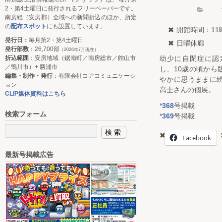
2・第4土曜日に発行されるフリーペーパーです。
南房総（安房郡）全域への新聞折込のほか、所定
の
配布スポット
にも設置しています。
開館時間：11
発行日：
毎月第2・第4土曜日
日曜休廊
発行部数
：26,700部
（2026年7月現在）
折込範囲
：安房地域（鋸南町／南房総市／館山市
幼少に自閉症に認
／鴨川市）+ 勝浦市
し、10歳の頃から
編集・制作・発行
：有限会社コアコミュニケーシ
やかに思うままに絵
ョン
高士さんの個展。
CLIP媒体資料はこちら
*
368
号掲載
検索フォーム
*
369
号掲載
Facebook
最新号掲載広告