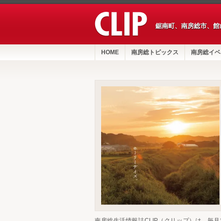
鋸南町、南房総市、館
HOME
南房総トピックス
南房総イベ
南房総生活情報誌CLIP（クリップ）は、毎月