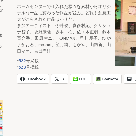
。
ホームセンターで仕入れた様々な素材からオリジ
定
ナルな一品に変わった作品が並ぶ。どれも創意工
夫がこらされた作品ばかりだ。
参加アーティスト：今井俊、喜多村紀、クリシュ
ナ智子、坂野康隆、坂本一樹、佐々木正明、鈴木
市
百合香、田原幸ニ、TONMAN、早川厚子、ひや
まかおる、ma-sai、望月純、もかや、山内新、山
シ
口マオ、吉田尚洋
*
522
号掲載
*
523
号掲載
Facebook
X
LINE
Evernote