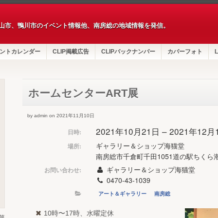
山市、鴨川市のイベント情報他、南房総の地域情報を発信。
ントカレンダー
CLIP掲載広告
CLIPバックナンバー
カバーフォト
L
ホームセンターART展
by admin on 2021年11月10日
2021年10月21日 – 2021年12
日時:
ギャラリー＆ショップ海猫堂
場所:
南房総市千倉町千田1051道の駅ちくら
ギャラリー＆ショップ海猫堂
お問い合わせ:
0470-43-1039
アート＆ギャラリー
南房総
10時〜17時、水曜定休
第