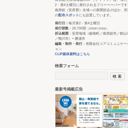
2・第4土曜日に発行されるフリーペーパーです
南房総（安房郡）全域への新聞折込のほか、所
の
配布スポット
にも設置しています。
発行日：
毎月第2・第4土曜日
発行部数
：26,700部
（2026年7月現在）
折込範囲
：安房地域（鋸南町／南房総市／館山
／鴨川市）+ 勝浦市
編集・制作・発行
：有限会社コアコミュニケー
ョン
CLIP媒体資料はこちら
検索フォーム
最新号掲載広告