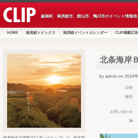
鋸南町、南房総市、館山市、鴨川市のイベント情報他
HOME
南房総トピックス
南房総イベントカレンダー
CLIP掲載広
北条海岸
by admin on 202
日時:
場所:
お問い合わせ:
南房総生活情報誌CLIP（クリップ）は、毎月第