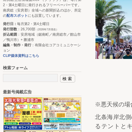
2・第4土曜日に発行されるフリーペーパーです。
南房総（安房郡）全域への新聞折込のほか、所定
の
配布スポット
にも設置しています。
発行日：
毎月第2・第4土曜日
発行部数
：26,700部
（2026年7月現在）
折込範囲
：安房地域（鋸南町／南房総市／館山市
／鴨川市）+ 勝浦市
編集・制作・発行
：有限会社コアコミュニケーシ
ョン
CLIP媒体資料はこちら
検索フォーム
最新号掲載広告
※悪天候の場
北条海岸北側
るテントと