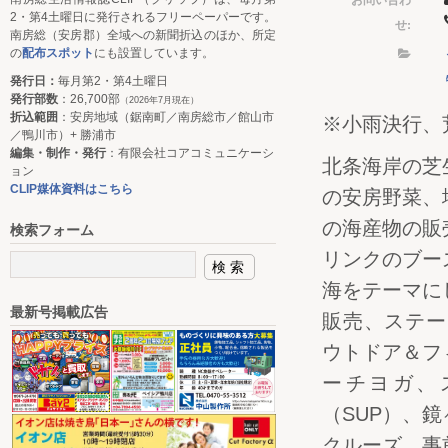
2・第4土曜日に発行されるフリーペーパーです。
せ:
南房総（安房郡）全域への新聞折込のほか、所定
の
配布スポット
にも設置しています。
発行日：
毎月第2・第4土曜日
発行部数
：26,700部
（2026年7月現在）
折込範囲
：安房地域（鋸南町／南房総市／館山市
※小雨決行、
／鴨川市）+ 勝浦市
編集・制作・発行
：有限会社コアコミュニケーシ
北条海岸の芝
ョン
CLIP媒体資料はこちら
の安房野菜、
の海産物の販
検索フォーム
リンクのブー
海をテーマに
最新号掲載広告
販売、ステ
ウトドア＆フ
ーチヨガ、
（SUP）、
クルーズ。事