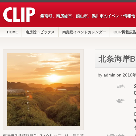
鋸南町、南房総市、館山市、鴨川市のイベント情報他
HOME
南房総トピックス
南房総イベントカレンダー
CLIP掲載広
北条海岸B
by admin on 201
日時:
場所:
お問い合わ
南房総生活情報誌CLIP（クリップ）は、毎月第