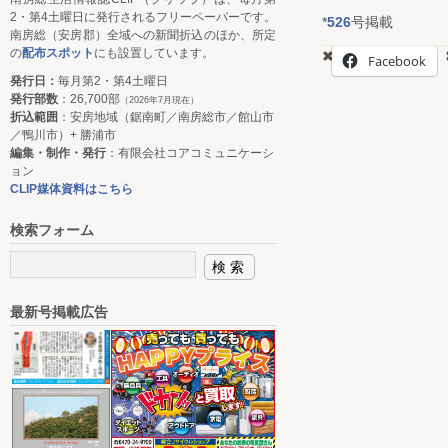
2・第4土曜日に発行されるフリーペーパーです。
*
526
号掲載
南房総（安房郡）全域への新聞折込のほか、所定
の
配布スポット
にも設置しています。
Facebook
発行日：
毎月第2・第4土曜日
発行部数
：26,700部
（2026年7月現在）
折込範囲
：安房地域（鋸南町／南房総市／館山市
／鴨川市）+ 勝浦市
編集・制作・発行
：有限会社コアコミュニケーシ
ョン
CLIP媒体資料はこちら
検索フォーム
最新号掲載広告