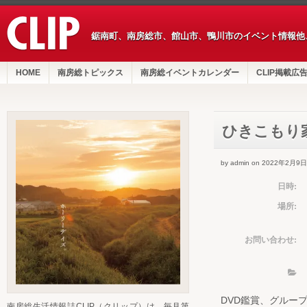
鋸南町、南房総市、館山市、鴨川市のイベント情報他
HOME
南房総トピックス
南房総イベントカレンダー
CLIP掲載広
ひきこもり
by admin on 2022年2月9日
日時:
場所:
お問い合わせ:
DVD鑑賞、グルー
南房総生活情報誌CLIP（クリップ）は、毎月第