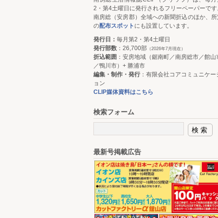
2・第4土曜日に発行されるフリーペーパーです
南房総（安房郡）全域への新聞折込のほか、所
の
配布スポット
にも設置しています。
発行日：
毎月第2・第4土曜日
発行部数
：26,700部
（2026年7月現在）
折込範囲
：安房地域（鋸南町／南房総市／館山
／鴨川市）+ 勝浦市
編集・制作・発行
：有限会社コアコミュニケー
ョン
CLIP媒体資料はこちら
検索フォーム
最新号掲載広告