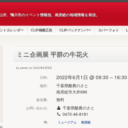
山市、鴨川市のイベント情報他、南房総の地域情報を発信。
ントカレンダー
CLIP掲載広告
CLIPバックナンバー
カバーフォト
L
ミニ企画展 平群の牛花火
by admin on 2022年6月9日
2022年6月1日 @ 09:30 – 16:30
日時:
千葉県酪農のさと
場所:
南房総市大井686
無料
参加費:
千葉県酪農のさと
お問い合わせ:
0470-46-8181
ミュージアム
南房総
第