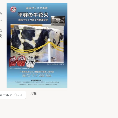
ら
っ
な
あ
共有:
メールアドレス