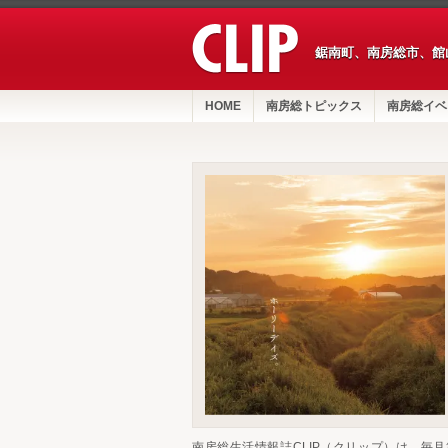
鋸南町、南房総市、館
HOME
南房総トピックス
南房総イベ
南房総生活情報誌CLIP（クリップ）は、毎月