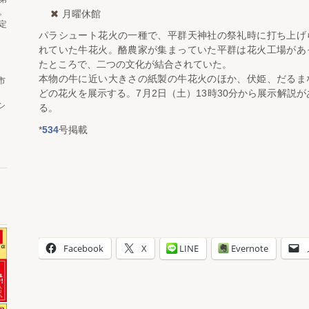
。
月曜休館
定
パラシュート花火の一種で、平群天神社の祭礼時に打ち上げ
れていた牛花火。酪農家が集まっていた平群は花火工場があ
たところで、二つの文化が結合されていた。
本物の牛に近い大きさの紙製の牛花火のほか、伏姫、だるま
市
どの花火を展示する。7月2日（土）13時30分から展示解説が
シ
る。
*
534
号掲載
Facebook
X
LINE
Evernote