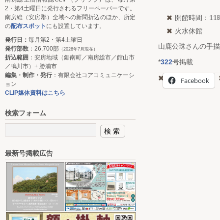
2・第4土曜日に発行されるフリーペーパーです。
南房総（安房郡）全域への新聞折込のほか、所定
開館時間：11
の
配布スポット
にも設置しています。
火水休館
発行日：
毎月第2・第4土曜日
山鹿公珠さんの手描
発行部数
：26,700部
（2026年7月現在）
折込範囲
：安房地域（鋸南町／南房総市／館山市
*
322
号掲載
／鴨川市）+ 勝浦市
編集・制作・発行
：有限会社コアコミュニケーシ
Facebook
ョン
CLIP媒体資料はこちら
検索フォーム
最新号掲載広告