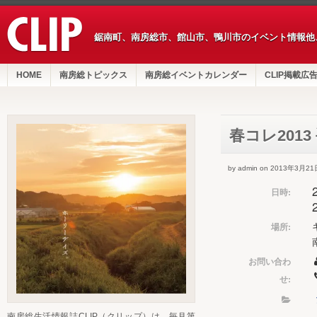
鋸南町、南房総市、館山市、鴨川市のイベント情報他
HOME
南房総トピックス
南房総イベントカレンダー
CLIP掲載広
春コレ201
by admin on 2013年3月21
日時:
場所:
お問い合わ
せ:
南房総生活情報誌CLIP（クリップ）は、毎月第