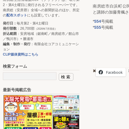
2・第4土曜日に発行されるフリーペーパーです。
南房総市白浜町公
南房総（安房郡）全域への新聞折込のほか、所定
と講師の加藤青楓さ
の
配布スポット
にも設置しています。
*
554
号掲載
発行日：
毎月第2・第4土曜日
*
555
号掲載
発行部数
：26,700部
（2026年7月現在）
折込範囲
：安房地域（鋸南町／南房総市／館山市
／鴨川市）+ 勝浦市
編集・制作・発行
：有限会社コアコミュニケーシ
ョン
CLIP媒体資料はこちら
検索フォーム
Facebook
最新号掲載広告