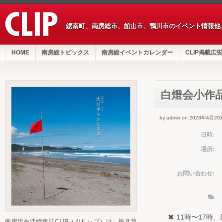
鋸南町、南房総市、館山市、鴨川市のイベント情報他
HOME
南房総トピックス
南房総イベントカレンダー
CLIP掲載広
白燈会小作
by admin on 2023年4月20
日時:
場所:
お問い合わせ:
11時〜17時
南房総生活情報誌CLIP（クリップ）は、毎月第