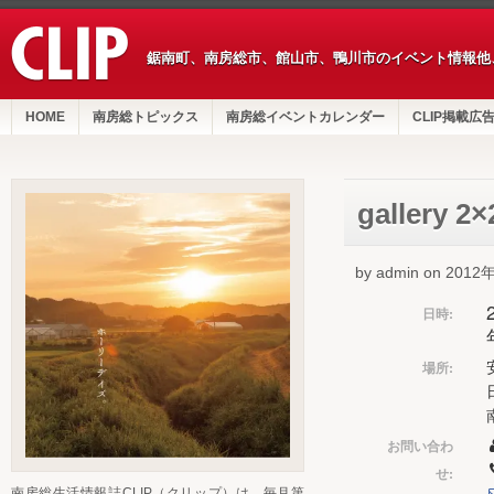
鋸南町、南房総市、館山市、鴨川市のイベント情報他
HOME
南房総トピックス
南房総イベントカレンダー
CLIP掲載広
gallery 2×
by admin on 201
日時:
場所:
お問い合わ
せ:
南房総生活情報誌CLIP（クリップ）は、毎月第