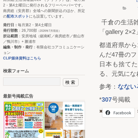
2・第4土曜日に発行されるフリーペーパーです。
南房総（安房郡）全域への新聞折込のほか、所定
の
配布スポット
にも設置しています。
千倉の生活
発行日：
毎月第2・第4土曜日
発行部数
：26,700部
「gallery 
（2026年7月現在）
折込範囲
：安房地域（鋸南町／南房総市／館山市
／鴨川市）+ 勝浦市
都道府県から
編集・制作・発行
：有限会社コアコミュニケーシ
ョン
んだ47冊の
CLIP媒体資料はこちら
日本も捨てた
検索フォーム
る、元気にな
参考：
なない
最新号掲載広告
*
307
号掲載
Facebook