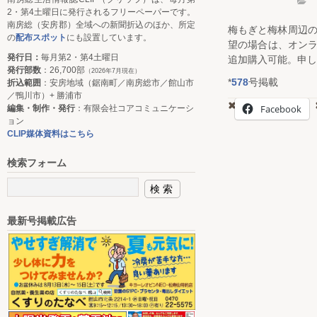
2・第4土曜日に発行されるフリーペーパーです。
南房総（安房郡）全域への新聞折込のほか、所定
梅もぎと梅林周辺
の
配布スポット
にも設置しています。
望の場合は、オンラ
発行日：
毎月第2・第4土曜日
追加購入可能。申し
発行部数
：26,700部
（2026年7月現在）
*
578
号掲載
折込範囲
：安房地域（鋸南町／南房総市／館山市
／鴨川市）+ 勝浦市
Facebook
編集・制作・発行
：有限会社コアコミュニケーシ
ョン
CLIP媒体資料はこちら
検索フォーム
最新号掲載広告