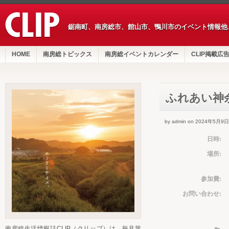
鋸南町、南房総市、館山市、鴨川市のイベント情報他
HOME
南房総トピックス
南房総イベントカレンダー
CLIP掲載広
ふれあい神
by admin on 2024年5月9日
日時:
場所:
参加費:
お問い合わせ:
南房総生活情報誌CLIP（クリップ）は、毎月第