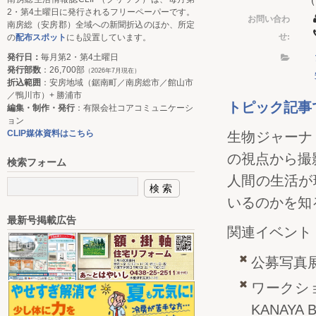
2・第4土曜日に発行されるフリーペーパーです。
お問い合わ
南房総（安房郡）全域への新聞折込のほか、所定
せ:
の
配布スポット
にも設置しています。
発行日：
毎月第2・第4土曜日
発行部数
：26,700部
（2026年7月現在）
折込範囲
：安房地域（鋸南町／南房総市／館山市
／鴨川市）+ 勝浦市
トピック記事
編集・制作・発行
：有限会社コアコミュニケーシ
ョン
CLIP媒体資料はこちら
生物ジャーナ
の視点から撮
検索フォーム
人間の生活が
いるのかを知
最新号掲載広告
関連イベント
公募写真展
ワークシ
KANAYA 