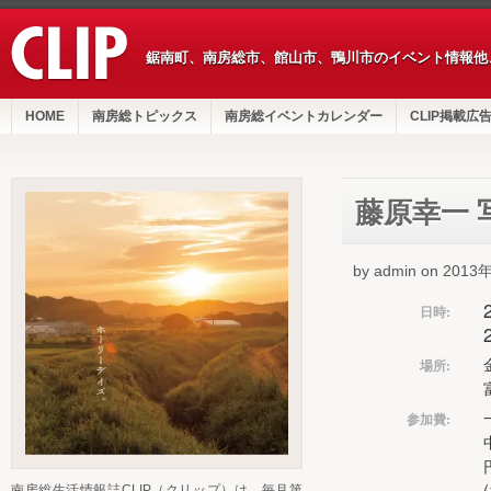
鋸南町、南房総市、館山市、鴨川市のイベント情報他
HOME
南房総トピックス
南房総イベントカレンダー
CLIP掲載広
藤原幸一 
by admin on 201
日時:
場所:
参加費:
南房総生活情報誌CLIP（クリップ）は、毎月第