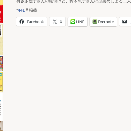
有坂多絵子さんの絵付けと、鈴木恵子さんの型染めによる二人
*
441
号掲載
Facebook
X
LINE
Evernote