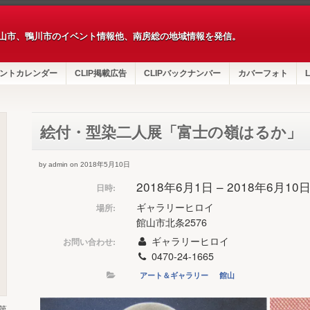
山市、鴨川市のイベント情報他、南房総の地域情報を発信。
ントカレンダー
CLIP掲載広告
CLIPバックナンバー
カバーフォト
L
絵付・型染二人展「富士の嶺はるか」
by admin on 2018年5月10日
2018年6月1日 – 2018年6月10
日時:
ギャラリーヒロイ
場所:
館山市北条2576
ギャラリーヒロイ
お問い合わせ:
0470-24-1665
アート＆ギャラリー
館山
第