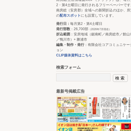
2・第4土曜日に発行されるフリーペーパーです
南房総（安房郡）全域への新聞折込のほか、所
の
配布スポット
にも設置しています。
発行日：
毎月第2・第4土曜日
発行部数
：26,700部
（2026年7月現在）
折込範囲
：安房地域（鋸南町／南房総市／館山
／鴨川市）+ 勝浦市
編集・制作・発行
：有限会社コアコミュニケー
ョン
CLIP媒体資料はこちら
検索フォーム
最新号掲載広告