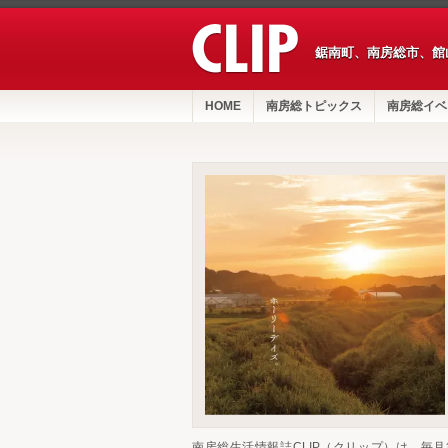
鋸南町、南房総市、館
HOME
南房総トピックス
南房総イベ
南房総生活情報誌CLIP（クリップ）は、毎月