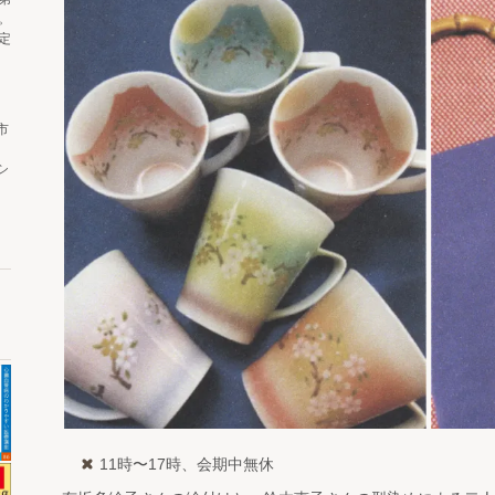
。
定
市
シ
11時〜17時、会期中無休