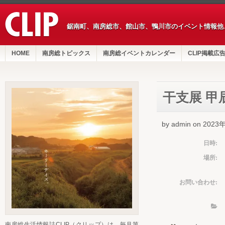
鋸南町、南房総市、館山市、鴨川市のイベント情報他
HOME
南房総トピックス
南房総イベントカレンダー
CLIP掲載広
干支展 甲
by admin on 202
日時:
場所:
お問い合わせ:
南房総生活情報誌CLIP（クリップ）は、毎月第