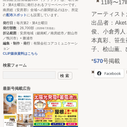
11時〜1
2・第4土曜日に発行されるフリーペーパーです。
南房総（安房郡）全域への新聞折込のほか、所定
アーティスト
の
配布スポット
にも設置しています。
出品者：Ake
発行日：
毎月第2・第4土曜日
発行部数
：26,700部
（2026年7月現在）
俊、小倉秀人
折込範囲
：安房地域（鋸南町／南房総市／館山市
／鴨川市）+ 勝浦市
本真彩、笹生
編集・制作・発行
：有限会社コアコミュニケーシ
子、桧山薫、
ョン
CLIP媒体資料はこちら
*
570
号掲載
検索フォーム
Facebook
最新号掲載広告