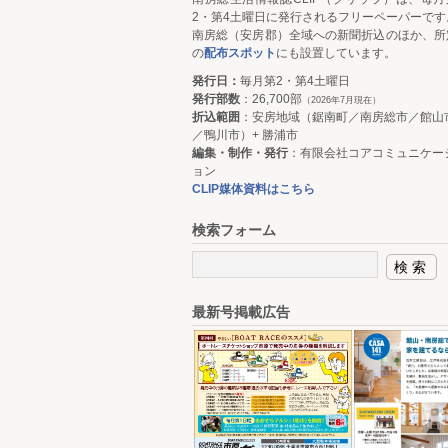
2・第4土曜日に発行されるフリーペーパーです
南房総（安房郡）全域への新聞折込のほか、所
の
配布スポット
にも設置しています。
発行日：
毎月第2・第4土曜日
発行部数
：26,700部
（2026年7月現在）
折込範囲
：安房地域（鋸南町／南房総市／館山
／鴨川市）+ 勝浦市
編集・制作・発行
：有限会社コアコミュニケー
ョン
CLIP媒体資料はこちら
検索フォーム
最新号掲載広告