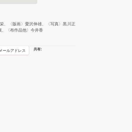
栄、〈版画〉愛沢伸雄、〈写真〉黒川正
廣、〈布作品他〉今井香
共有:
メールアドレス