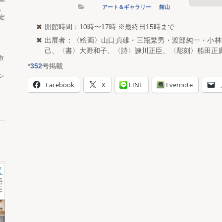
アート＆ギャラリー
館山
。
定
開館時間：10時〜17時 ※最終日15時まで
出展者：〈絵画〉山口貞雄・三瓶繁男・渡部純一・小林
己、〈書〉大野和子、〈詩〉諫川正臣、〈彫刻〉船田正
市
*
352
号掲載
シ
Facebook
X
LINE
Evernote