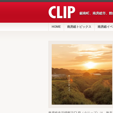
鋸南町、南房総市、館
HOME
南房総トピックス
南房総イベ
南房総生活情報誌CLIP（クリップ）は、毎月