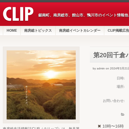
鋸南町、南房総市、館山市、鴨川市のイベント情報他
HOME
南房総トピックス
南房総イベントカレンダー
CLIP掲載広
第20回千
by admin on 2024年3月21
日時:
場所:
お問い合わせ:
10時〜16時
南房総生活情報誌CLIP（クリップ）は、毎月第