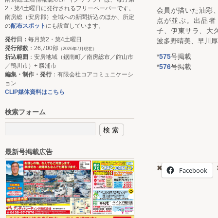
2・第4土曜日に発行されるフリーペーパーです。
会員が描いた油彩、
南房総（安房郡）全域への新聞折込のほか、所定
点が並ぶ。出品者
の
配布スポット
にも設置しています。
子、伊東サラ、大
発行日：
毎月第2・第4土曜日
波多野晴美、早川厚
発行部数
：26,700部
（2026年7月現在）
*
575
号掲載
折込範囲
：安房地域（鋸南町／南房総市／館山市
／鴨川市）+ 勝浦市
*
576
号掲載
編集・制作・発行
：有限会社コアコミュニケーシ
ョン
CLIP媒体資料はこちら
検索フォーム
最新号掲載広告
Facebook