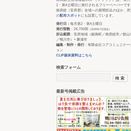
2・第4土曜日に発行されるフリーペーパーです
南房総（安房郡）全域への新聞折込のほか、所
の
配布スポット
にも設置しています。
発行日：
毎月第2・第4土曜日
発行部数
：26,700部
（2026年7月現在）
折込範囲
：安房地域（鋸南町／南房総市／館山
／鴨川市）+ 勝浦市
編集・制作・発行
：有限会社コアコミュニケー
ョン
CLIP媒体資料はこちら
検索フォーム
最新号掲載広告