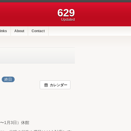
629
Updated
inks
About
Contact
日
終日
カレンダー
〜1月3日）休館