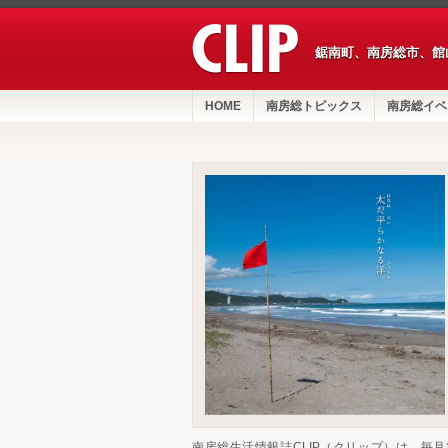
鋸南町、南房総市、館
HOME
南房総トピックス
南房総イベ
南房総生活情報誌CLIP（クリップ）は、毎月