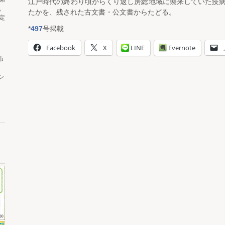
江戸時代の終わり頃からくり返し房総地域に襲来していた疫
。
たかを、残された古文書・公文書からたどる。
定
*
497
号掲載
Facebook
X
LINE
Evernote
市
シ