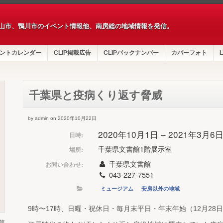
山市、鴨川市のイベント情報他、南房総の地域情報を発信。
ントカレンダー
CLIP掲載広告
CLIPバックナンバー
カバーフォト
L
千葉県と疫病くり返す脅威
by admin on 2020年10月22日
2020年10月1日 – 2021年3月6
日時:
千葉県文書館1階展示室
場所:
千葉県文書館
お問い合わせ:
043-227-7551
ミュージアム
安房以外の地域
9時〜17時、日曜・祝休日・毎月末平日・年末年始（12月28日
第